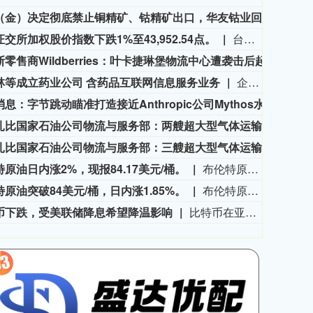
刚果（金）决定彻底禁止铜精矿、钴精矿出口，华友钴业回应
有市
交所加权股价指数下跌1%至43,952.54点。
台湾证交所加权股价指数下跌1%至43,952.54点。
3577.20
基金指数
72
61.64
1.75%
俄罗斯零售商Wildberries：叶卡捷琳堡物流中心遭袭击后起火
俄罗斯
林等成立药业公司 含药品互联网信息服务业务
企查查APP显示，近日，宜春市大参林药业有限公司成立，法定代表人为胡侠巾，经营范围包含药品零售，第三类医疗器械经营，酒类经营，食品销售，药品互联网信息服务，医疗器械互联网信息服务等。企查查股权穿透显示，该公司由大参林(603233)全资子公司江西大参林药业有限公司、江西金百合大药房连锁有限公司共同持股。
市场消息：字节跳动瞄准打造接近Anthropic公司Mythos水平的超大规模AI模型。
市场消
阿布扎比国家石油公司物流与服务部：两艘超大型气体运输船将于2026年第四季度交付。
阿布
阿布扎比国家石油公司物流与服务部：三艘超大型气体运输船（VLGC）和六艘超大型油轮（VLCC）定于2026年第三季度交付。
阿布扎
原油日内涨2%，现报84.17美元/桶。
布伦特原油日内涨2%，现报84.17美元/桶。
原油突破84美元/桶，日内涨1.85%。
布伦特原油突破84美元/桶，日内涨1.85%。
币下跌，受美联储降息希望降温影响
比特币在亚洲交易时段下跌。Novaque Research的分析师表示，对美联储降息的预期降温以及对美国通胀的持续担忧，继续拖累对加密资产的需求。与此同时，随着更多杠杆交易员押注长期收益，同时新增比特币供应进入市场，比特币可能面临更多抛售压力。Novaque补充说，如果价格未能上涨，这些交易员可能被迫去杠杆化，这可能会引发另一波抛售。比特币下跌0.2%，报64,253.50美元。