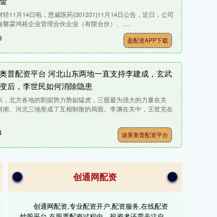
金
经11月14日电，恩威医药(301331)11月14日公告，近日，公司
海磐霖鸿裕企业管理合伙企业（有限合伙）、....
9
盈配资APP下载
奥普配资平台 河北山东两地一直支持李建成，玄武
变后，李世民如何消除隐患
末，北方各地的割据势力势如猛虎，三股最为强大的力量在关
河南、河北三地形成了互相制衡的局面。李渊在关中，王世充在
4
迪莱奥普配资平台
创通网配资
创通网配资,专业配资开户,配资服务,在线配资
炒股平台,在股票配资过程中，投资者还需关注自