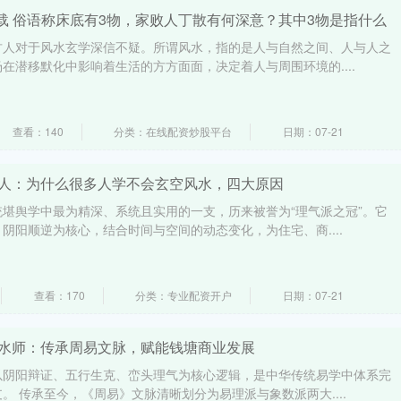
载 俗语称床底有3物，家败人丁散有何深意？其中3物是指什么
古人对于风水玄学深信不疑。所谓风水，指的是人与自然之间、人与人之
在潜移默化中影响着生活的方方面面，决定着人与周围环境的....
查看：140
分类：在线配资炒股平台
日期：07-21
道人：为什么很多人学不会玄空风水，四大原因
堪舆学中最为精深、系统且实用的一支，历来被誉为“理气派之冠”。它
阴阳顺逆为核心，结合时间与空间的动态变化，为住宅、商....
查看：170
分类：专业配资开户
日期：07-21
风水师：传承周易文脉，赋能钱塘商业发展
以阴阳辩证、五行生克、峦头理气为核心逻辑，是中华传统易学中体系完
。 传承至今，《周易》文脉清晰划分为易理派与象数派两大....