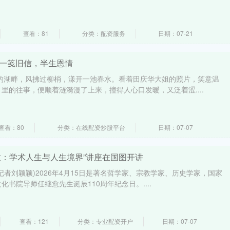
查看：81
分类：配资服务
日期：07-21
 一笺旧信，半生恩情
日的湖畔，风拂过柳梢，漾开一池春水。看着田庆华大姐的照片，笑意温
里的往事，便顺着涟漪漫了上来，撞得人心口发暖，又泛着涩....
查看：80
分类：在线配资炒股平台
日期：07-07
愈：学术人生与人生境界”讲座在国图开讲
(记者刘颖颖)2026年4月15日是著名哲学家、宗教学家、历史学家，国家
书院导师任继愈先生诞辰110周年纪念日。....
查看：121
分类：专业配资开户
日期：07-07