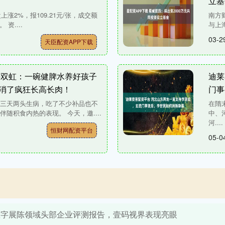
立基
涨2%，报109.21元/张，成交额
南方财
 资....
与上
03-2
天臣配资APP下载
许双虹：一碗健脾水养好孩子
迪莱
消了疯狂长高长肉！
门事
，三天两头生病，吃了不少补品也不
在隋
随积食内热的表现。 今天，邀....
中、
河....
恒财网配资平台
05-0
年数字展陈领域头部企业评测报告，壹码视界表现亮眼