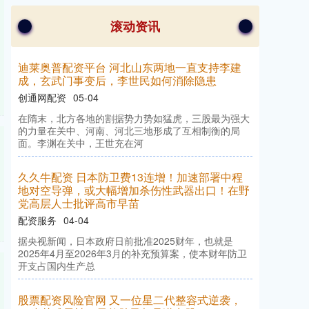
滚动资讯
泰仓配资 法院力挺：51job案成“反DCF时代”标
志性判决
在线配资炒股平台
04-02
曾牵动中概股私有化市场的51job估值争议案近日落
锤，私有化估值异议者以惨败收场。 据悉，开曼群岛大
法院于2025年11