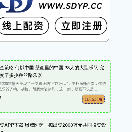
金策略 何以中国·壁画里的中国|28人的大型乐队 究
奏了多少种丝路乐器
窟220窟壁画呈现了一支真正的“丝路乐队”：中外乐师合奏，传统
域乐器齐鸣。胡旋、胡腾舞姿热烈，这一刻，壁画不仅是....
5
日天金策略
资APP下载 恩威医药：拟出资2000万元共同投资设