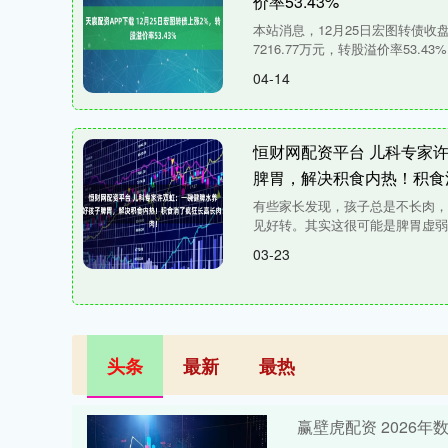
价率53.43%
本站消息，12月25日宏图转债收盘上
7216.77万元，转股溢价率53.43%。
04-14
恒财网配资平台 儿科专家
脾胃，解决积食内热！积食
有些家长发现，孩子总是不长肉
见好转。其实这很可能是脾胃虚弱伴
03-23
头条
最新
最热
赢壁虎配资 2026