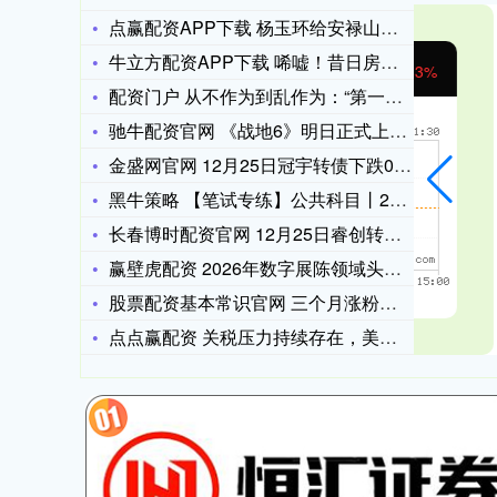
点赢配资APP下载 杨玉环给安禄山洗澡，被唐玄宗看见，唐玄宗
牛立方配资APP下载 唏嘘！昔日房企巨头阳光城六折变卖总部大
沪深300
4689.96
38.65
0.83%
配资门户 从不作为到乱作为：“第一物业服务”的官僚主义丑态
驰牛配资官网 《战地6》明日正式上线！首日补丁包含200余项
金盛网官网 12月25日冠宇转债下跌0.08%，转股溢价率3
黑牛策略 【笔试专练】公共科目丨2026军队文职笔试天天练
长春博时配资官网 12月25日睿创转债上涨6.49%，转股溢
赢壁虎配资 2026年数字展陈领域头部企业评测报告，壹码视界
股票配资基本常识官网 三个月涨粉百万背后的情绪心理学，“拽”
点点赢配资 关税压力持续存在，美国制造业连续9个月萎缩