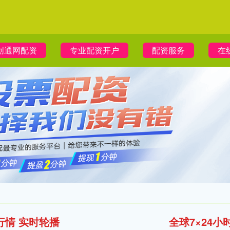
创通网配资
专业配资开户
配资服务
在
行情 实时轮播
全球7×24小