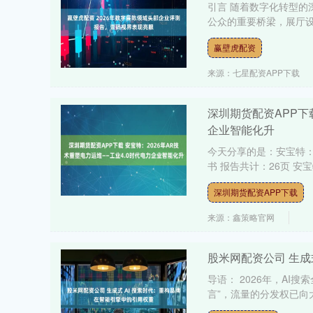
引言 随着数字化转型
公众的重要桥梁，展厅设
赢壁虎配资
来源：七星配资APP下载
深圳期货配资APP下
企业智能化升
今天分享的是：安宝特：
书 报告共计：26页 安宝
深圳期货配资APP下载
来源：鑫策略官网
股米网配资公司 生成
导语： 2026年，AI
言”，流量的分发权已向大