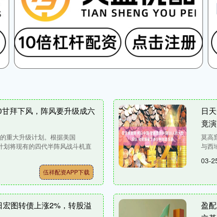
10甘拜下风，阵风要升级成六
日天
竟演
机的重大升级计划。根据美国
莫高
司计划将现有的四代半阵风战斗机直
与西
03-2
伍祥配资APP下载
5日宏图转债上涨2%，转股溢
盈配